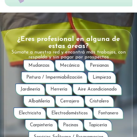
¿Eres profesional en alguna de
estas áreas?
Súmate a nuestra red y encontrá más trabajos, con
respaldo y sin pagar por prospectos
Mudanzas
Mecánica
Persianas
Pintura / Impermiabilización
Limpieza
Jardinería
Herrería
Aire Acondicionado
Albañilería
Cerrajero
Cristalero
Electricista
Electrodomésticos
Fontanero
Carpintería
Piscinas
Tapicería