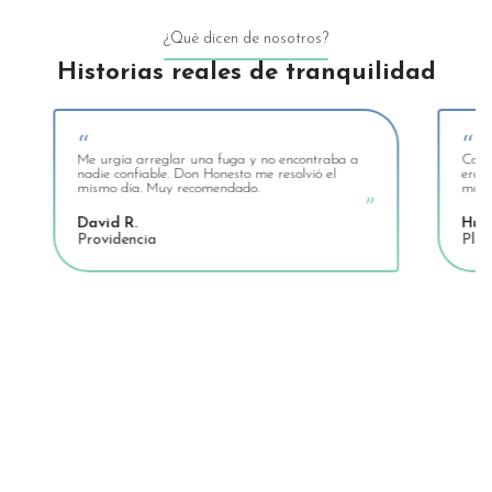
¿Qué dicen de nosotros?
Historias reales de tranquilidad
“
 y no encontraba a
Como profesional, encontrar trabajo constant
 me resolvió el
era fácil. Desde que me uní a Don Honesto t
o.
más proyectos y clientes serios.
”
Hugo M.
Plomero